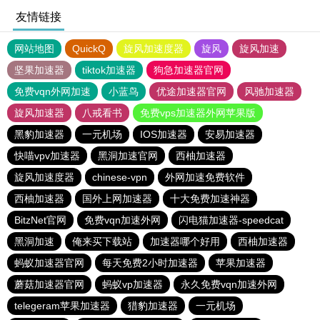
友情链接
网站地图
QuickQ
旋风加速度器
旋风
旋风加速
坚果加速器
tiktok加速器
狗急加速器官网
免费vqn外网加速
小蓝鸟
优途加速器官网
风驰加速器
旋风加速器
八戒看书
免费vps加速器外网苹果版
黑豹加速器
一元机场
IOS加速器
安易加速器
快喵vpv加速器
黑洞加速官网
西柚加速器
旋风加速度器
chinese-vpn
外网加速免费软件
西柚加速器
国外上网加速器
十大免费加速神器
BitzNet官网
免费vqn加速外网
闪电猫加速器-speedcat
黑洞加速
俺来买下载站
加速器哪个好用
西柚加速器
蚂蚁加速器官网
每天免费2小时加速器
苹果加速器
蘑菇加速器官网
蚂蚁vp加速器
永久免费vqn加速外网
telegeram苹果加速器
猎豹加速器
一元机场