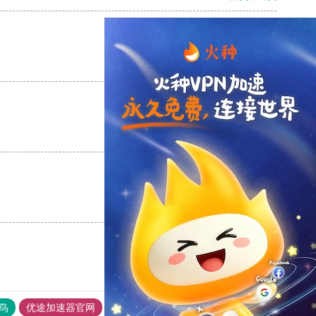
支持
[0]
反对
[0]
支持
[0]
反对
[0]
支持
[0]
反对
[0]
鸟
优途加速器官网
风驰加速器
旋风加速器
八戒看书