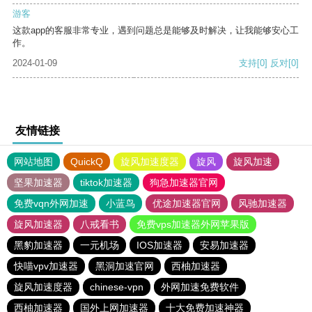
游客
这款app的客服非常专业，遇到问题总是能够及时解决，让我能够安心工
作。
2024-01-09
支持
[0]
反对
[0]
友情链接
网站地图
QuickQ
旋风加速度器
旋风
旋风加速
坚果加速器
tiktok加速器
狗急加速器官网
免费vqn外网加速
小蓝鸟
优途加速器官网
风驰加速器
旋风加速器
八戒看书
免费vps加速器外网苹果版
黑豹加速器
一元机场
IOS加速器
安易加速器
快喵vpv加速器
黑洞加速官网
西柚加速器
旋风加速度器
chinese-vpn
外网加速免费软件
西柚加速器
国外上网加速器
十大免费加速神器