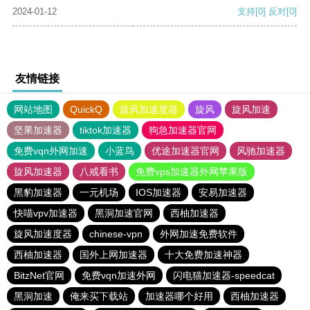
2024-01-12
支持
[0]
反对
[0]
友情链接
网站地图
QuickQ
旋风加速度器
旋风
旋风加速
坚果加速器
tiktok加速器
狗急加速器官网
免费vqn外网加速
小蓝鸟
优途加速器官网
风驰加速器
旋风加速器
八戒看书
免费vps加速器外网苹果版
黑豹加速器
一元机场
IOS加速器
安易加速器
快喵vpv加速器
黑洞加速官网
西柚加速器
旋风加速度器
chinese-vpn
外网加速免费软件
西柚加速器
国外上网加速器
十大免费加速神器
BitzNet官网
免费vqn加速外网
闪电猫加速器-speedcat
黑洞加速
俺来买下载站
加速器哪个好用
西柚加速器