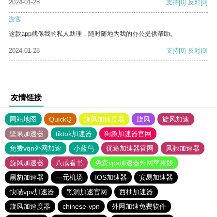
2024-01-28
支持
[0]
反对
[0]
游客
这款app就像我的私人助理，随时随地为我的办公提供帮助。
2024-01-28
支持
[0]
反对
[0]
友情链接
网站地图
QuickQ
旋风加速度器
旋风
旋风加速
坚果加速器
tiktok加速器
狗急加速器官网
免费vqn外网加速
小蓝鸟
优途加速器官网
风驰加速器
旋风加速器
八戒看书
免费vps加速器外网苹果版
黑豹加速器
一元机场
IOS加速器
安易加速器
快喵vpv加速器
黑洞加速官网
西柚加速器
旋风加速度器
chinese-vpn
外网加速免费软件