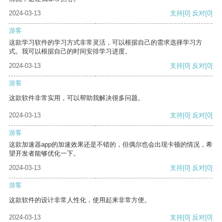
2024-03-13
支持
[0]
反对
[0]
游客
这款学习软件的学习方式非常灵活，可以根据自己的需求选择学习方
式。我可以根据自己的时间安排学习进度。
2024-03-13
支持
[0]
反对
[0]
游客
这款软件非常实用，可以帮助我解决很多问题。
2024-03-13
支持
[0]
反对
[0]
游客
这款加速器app的加速效果还是不错的，但偶尔也会出现卡顿的情况，希
望开发者能够优化一下。
2024-03-13
支持
[0]
反对
[0]
游客
这款软件的设计非常人性化，使用起来非常方便。
2024-03-13
支持
[0]
反对
[0]