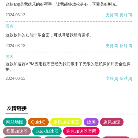
这款app是我娱乐的好帮手，让我能够放松身心，享受美好时光。
2024-03-13
支持
[0]
反对
[0]
游客
这款软件的功能非常全面，可以满足我所有需求。
2024-03-13
支持
[0]
反对
[0]
游客
这款加速器VPM应用程序已经为我们带来了无限的隐私保护和安全性保
护。
2024-03-13
支持
[0]
反对
[0]
友情链接
网站地图
QuickQ
旋风加速度器
旋风
旋风加速
坚果加速器
tiktok加速器
狗急加速器官网