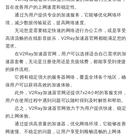
旨在改善用户的上网速度和稳定性。
通过为用户提供专业的加速服务，它能够优化网络环
境，减少数据传输延迟，提高网络速度。
无论您是需要稳定快速的网络进行办公工作，或是享受
高清流畅的在线影音娱乐，V2Ray加速器官网都能满足您的
需求。
在V2Ray加速器官网，用户可以选择适合自己需求的加
速器套餐，无论是注册使用还是充值续费，都能享受到便捷
的操作流程。
它拥有稳定强大的服务器网络，覆盖全球各个地区，确
保用户可以获得高效的加速体验。
此外，V2Ray加速器官网还提供7x24小时的客服支持，
用户在使用过程中遇到问题可以随时得到及时解答和帮助。
总之，V2Ray加速器官网致力于为用户提供快速、稳定
的上网体验。
通过提供高质量的加速器，优化网络环境，它能够改善
网速慢、不稳定的问题，让用户享受到顺畅流畅的上网体